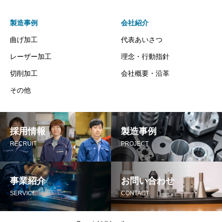
製造事例
会社紹介
曲げ加工
代表あいさつ
レーザー加工
理念・行動指針
切削加工
会社概要・沿革
その他
採用情報
製造事例
RECRUIT
PROJECT
事業紹介
お問い合わせ
SERVICE
CONTACT